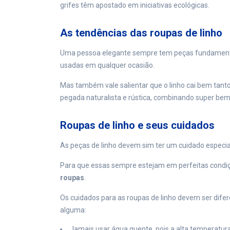
grifes têm apostado em iniciativas ecológicas.
As tendências das roupas de linho
Uma pessoa elegante sempre tem peças fundamenta
usadas em qualquer ocasião.
Mas também vale salientar que o linho cai bem tant
pegada naturalista e rústica, combinando super bem
Roupas de linho e seus cuidados
As peças de linho devem sim ter um cuidado especia
Para que essas sempre estejam em perfeitas condiç
roupas
.
Os cuidados para as roupas de linho devem ser difer
alguma:
Jamais usar água quente, pois a alta temperatura 