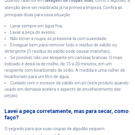
Quando falamos em
lavagem de roupas finas
, como o algodão, a
atenção deve ser redobrada já na primeira limpeza. Confira as
principais dicas para essa situação:
Lavar sempre em água fria;
Lavar a peça do avesso;
Não torcer a roupa, só pressioná-la com suavidade;
Enxaguar bem para remover todo o resíduo de sabão ou
detergente (O resíduo do sabão pode causar manchas);
Se possível, não use alvejante em camisas brancas. O mais
indicado é deixá-la de molho, de 15 a 20 minutos, em um
recipiente com bicarbonato de sódio. A medida é uma colher de
bicarbonato para um litro de água;
Cuidado com o excesso de sabão em pó (este produto quando
usado em demasia acelera o aspecto de envelhecimento das
peças).
Lavei a peça corretamente, mas para secar, como
faço?
O segredo para que suas roupas de algodão sequem