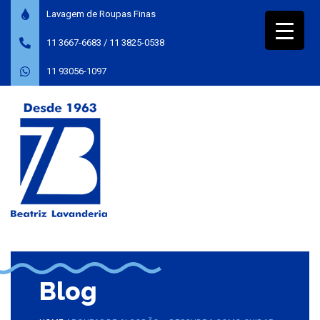
Lavagem de Roupas Finas
11 3667-6683
/
11 3825-0538
11 93056-1097
Blog