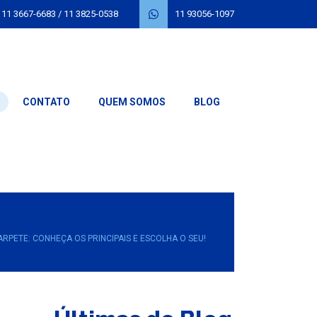
11 3667-6683
/
11 3825-0538
11 93056-1097
CONTATO
QUEM SOMOS
BLOG
ARPETE: CONHEÇA OS PRINCIPAIS E ESCOLHA O SEU!