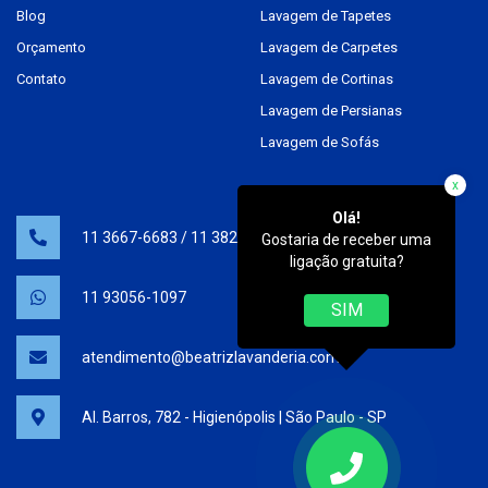
Blog
Lavagem de Tapetes
Orçamento
Lavagem de Carpetes
Contato
Lavagem de Cortinas
Lavagem de Persianas
Lavagem de Sofás
x
Olá!
11 3667-6683
/
11 3825-0538
Gostaria de receber uma
ligação gratuita?
11 93056-1097
SIM
atendimento@beatrizlavanderia.com.br
Al. Barros, 782 - Higienópolis | São Paulo - SP