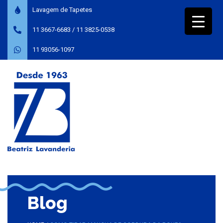
Lavagem de Tapetes
11 3667-6683
/
11 3825-0538
11 93056-1097
Blog