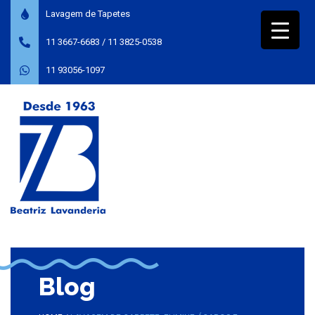
Lavagem de Tapetes
11 3667-6683
/
11 3825-0538
11 93056-1097
Blog