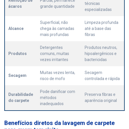
Remoção de
Parcial, permanece
técnicas
ácaros
grande quantidade
especializadas
Superficial, não
Limpeza profunda
Alcance
chega às camadas
até a base das
mais profundas
fibras
Detergentes
Produtos neutros,
Produtos
comuns, muitas
hipoalergênicos e
vezes irritantes
bactericidas
Muitas vezes lenta,
Secagem
Secagem
risco de mofo
controlada e rápida
Pode danificar com
Durabilidade
Preserva fibras e
métodos
do carpete
aparência original
inadequados
Benefícios diretos da lavagem de carpete