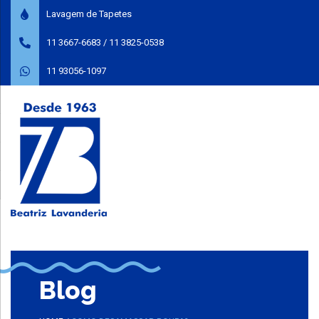
Lavagem de Tapetes
11 3667-6683
/
11 3825-0538
11 93056-1097
Blog