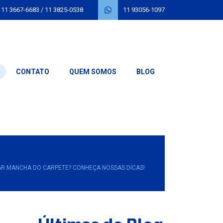
11 3667-6683
/
11 3825-0538
11 93056-1097
CONTATO
QUEM SOMOS
BLOG
R MANCHA DO CARPETE? CONHEÇA NOSSAS DICAS!