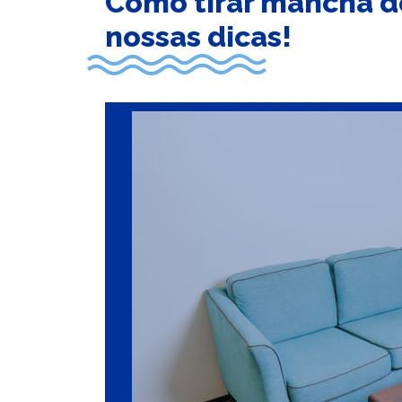
Como tirar mancha d
nossas dicas!