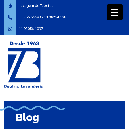
Lavagem de Tapetes
11 3667-6683
/
11 3825-0538
11 93056-1097
Blog