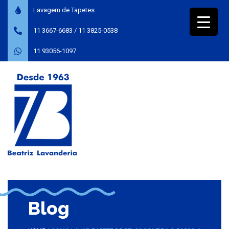
Lavagem de Tapetes
11 3667-6683
/
11 3825-0538
11 93056-1097
Blog